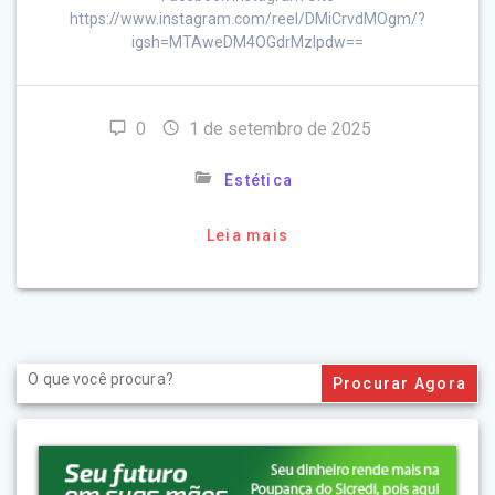
https://www.instagram.com/reel/DMiCrvdMOgm/?
igsh=MTAweDM4OGdrMzlpdw==
0
1 de setembro de 2025
Estética
Leia mais
Search
for: