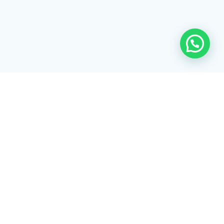
Rua Tiradentes, 172 - 3ºandar - Centro Extrema/MG - CEP 37640-
028
gerenciaaciex@gmail.com