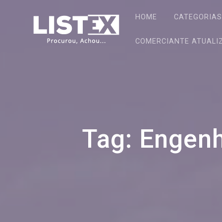
Skip
to
HOME
CATEGORIA
content
COMERCIANTE ATUALI
Tag:
Engenh