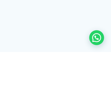
© 2026 Listex. Construído usando o
WordPress e o
Tema Materialis