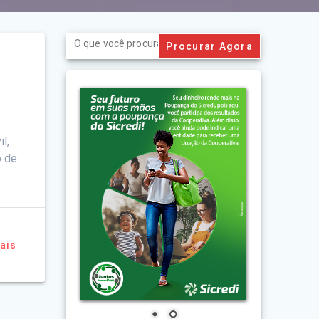
Search
for:
l,
o de
ais