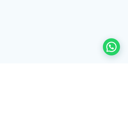
Rua Tiradentes, 172 - 3ºandar - Centro Extrema/MG - CEP 37640-
028