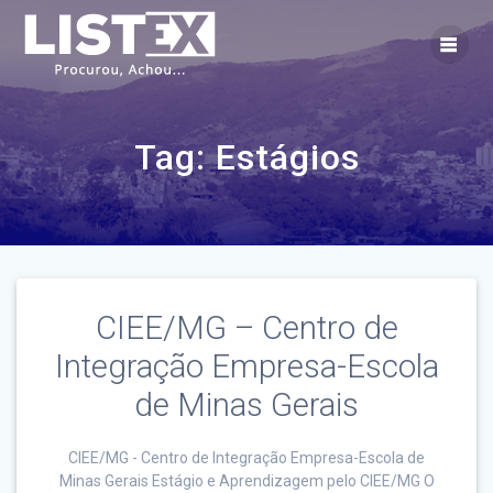
Skip
to
content
Tag:
Estágios
CIEE/MG – Centro de
Integração Empresa-Escola
de Minas Gerais
CIEE/MG - Centro de Integração Empresa-Escola de
Minas Gerais Estágio e Aprendizagem pelo CIEE/MG O