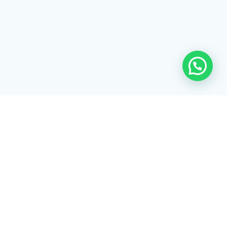
Rua Tiradentes, 172 - 3ºandar - Centro Extrema/MG - CEP 37640-
028