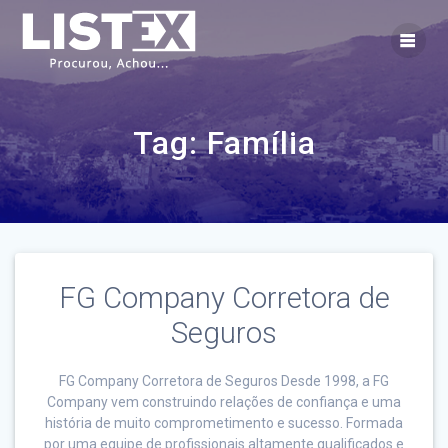
Skip
to
content
Tag:
Família
FG Company Corretora de
Seguros
FG Company Corretora de Seguros Desde 1998, a FG
Company vem construindo relações de confiança e uma
história de muito comprometimento e sucesso. Formada
por uma equipe de profissionais altamente qualificados e