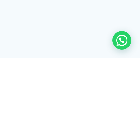
Rua Tiradentes, 172 - 3ºandar - Centro Extrema/MG - CEP 37640-
028
gerenciaaciex@gmail.com