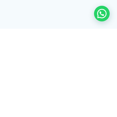
Rua Tiradentes, 172 - 3ºandar - Centro Extrema/MG - CEP 37640-
028
gerenciaaciex@gmail.com