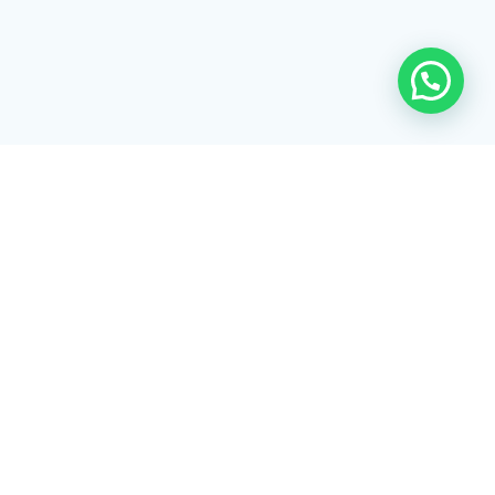
Rua Tiradentes, 172 - 3ºandar - Centro Extrema/MG - CEP 37640-
028
gerenciaaciex@gmail.com