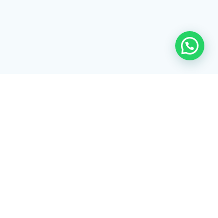
Rua Tiradentes, 172 - 3ºandar - Centro Extrema/MG - CEP 37640-
028
gerenciaaciex@gmail.com