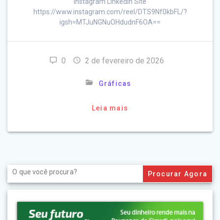
Instagram LinkedIn Site
https://www.instagram.com/reel/DTS9Nf0kbFL/?
igsh=MTJuNGNuOHdudnF6OA==
0
2 de fevereiro de 2026
Gráficas
Leia mais
Search
for: