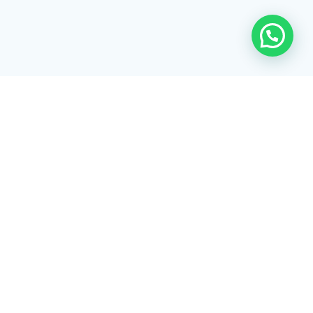
Rua Tiradentes, 172 - 3ºandar - Centro Extrema/MG - CEP 37640-
028
gerenciaaciex@gmail.com