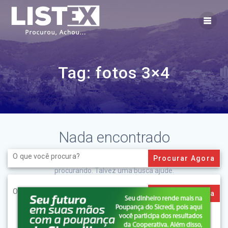
Skip
to
content
Tag:
fotos 3×4
Nada encontrado
Search
for:
Aparentemente não conseguimos encontrar o que você está
procurando. Talvez uma busca ajude.
Search
for: