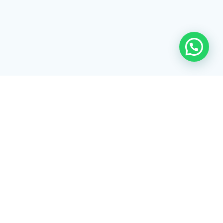
Rua Tiradentes, 172 - 3ºandar - Centro Extrema/MG - CEP 37640-
028
gerenciaaciex@gmail.com