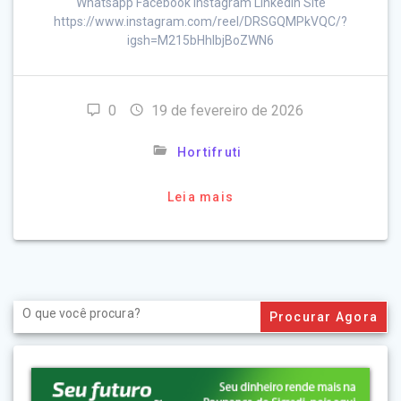
Whatsapp Facebook Instagram LinkedIn Site
https://www.instagram.com/reel/DRSGQMPkVQC/?
igsh=M215bHhlbjBoZWN6
0
19 de fevereiro de 2026
Hortifruti
Leia mais
Search
for: