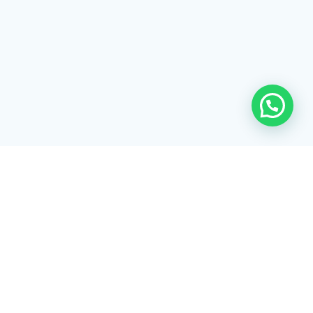
Rua Tiradentes, 172 - 3ºandar - Centro Extrema/MG - CEP 37640-
028