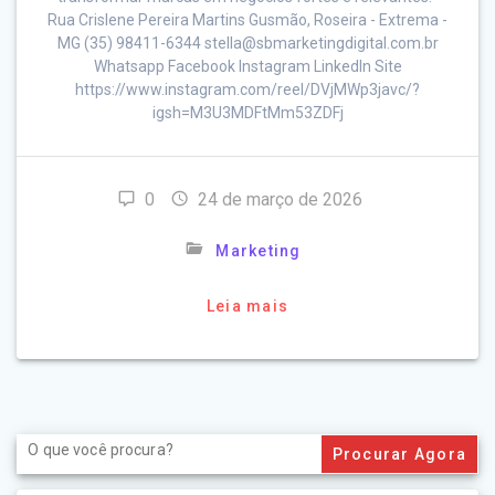
Rua Crislene Pereira Martins Gusmão, Roseira - Extrema -
MG (35) 98411-6344 stella@sbmarketingdigital.com.br
Whatsapp Facebook Instagram LinkedIn Site
https://www.instagram.com/reel/DVjMWp3javc/?
igsh=M3U3MDFtMm53ZDFj
0
24 de março de 2026
Marketing
Leia mais
Search
for: