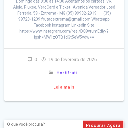
Domingo das 8:00 às 14:00 Aceitamos os cartões: VR,
Alelo, Pluxee, VeroCard e Ticket Avenida Vereador José
Ferreria, 59 - Extrema - MG (35) 99982-2919 (35)
99728-1209 frutaoextrema@gmail.com Whatsapp
Facebook Instagram LinkedIn Site
https://www.instagram.com/reel/DQ9vrumEdiy/?
igsh=MW1zOTB1dGt5eW5vdw==
0
19 de fevereiro de 2026
Hortifruti
Leia mais
Search
for: