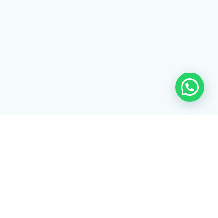
Rua Tiradentes, 172 - 3ºandar - Centro Extrema/MG - CEP 37640-
028