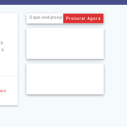
Search
for:
ra
 a
ais