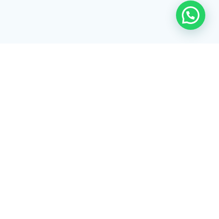
Rua Tiradentes, 172 - 3ºandar - Centro Extrema/MG - CEP 37640-
028
gerenciaaciex@gmail.com