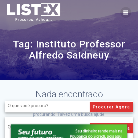
Skip
to
content
Tag:
Instituto Professor
Alfredo Saidneuy
Nada encontrado
Search
for:
Aparentemente não conseguimos encontrar o que você está
procurando. Talvez uma busca ajude.
Search
for: