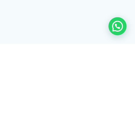
Rua Tiradentes, 172 - 3ºandar - Centro Extrema/MG - CEP 37640-
028
gerenciaaciex@gmail.com