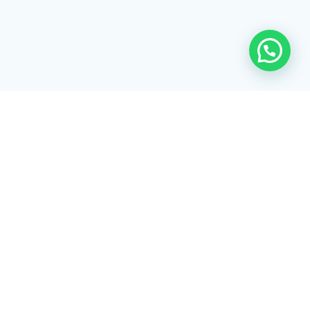
Rua Tiradentes, 172 - 3ºandar - Centro Extrema/MG - CEP 37640-
028
gerenciaaciex@gmail.com