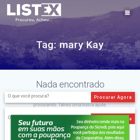
Skip
to
content
Tag:
mary Kay
Nada encontrado
Search
for:
Aparentemente não conseguimos encontrar o que você está
procurando. Talvez uma busca ajude.
Search
for: