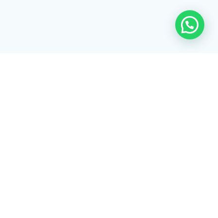
Rua Tiradentes, 172 - 3ºandar - Centro Extrema/MG - CEP 37640-
028
gerenciaaciex@gmail.com