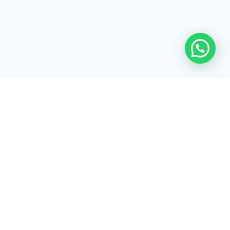
Rua Tiradentes, 172 - 3ºandar - Centro Extrema/MG - CEP 37640-
028
gerenciaaciex@gmail.com