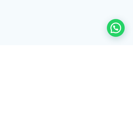
Rua Tiradentes, 172 - 3ºandar - Centro Extrema/MG - CEP 37640-
028
gerenciaaciex@gmail.com