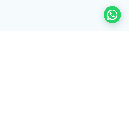
Rua Tiradentes, 172 - 3ºandar - Centro Extrema/MG - CEP 37640-
028
gerenciaaciex@gmail.com