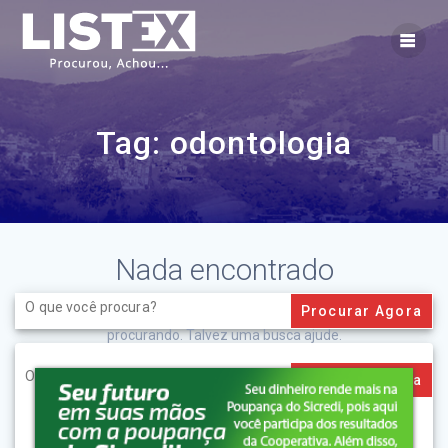
Skip
to
content
Tag:
odontologia
Nada encontrado
Search
for:
Aparentemente não conseguimos encontrar o que você está
procurando. Talvez uma busca ajude.
Search
for: