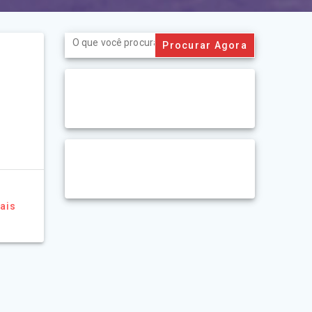
Search
for:
e
ais