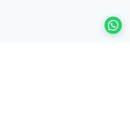
Rua Tiradentes, 172 - 3ºandar - Centro Extrema/MG - CEP 37640-
028
gerenciaaciex@gmail.com