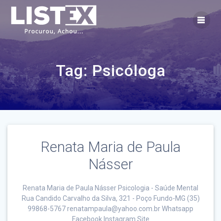
Skip
to
content
Tag:
Psicóloga
Renata Maria de Paula
Násser
Renata Maria de Paula Násser Psicologia - Saúde Mental
Rua Candido Carvalho da Silva, 321 - Poço Fundo-MG (35)
99868-5767 renatampaula@yahoo.com.br Whatsapp
Facebook Instagram Site