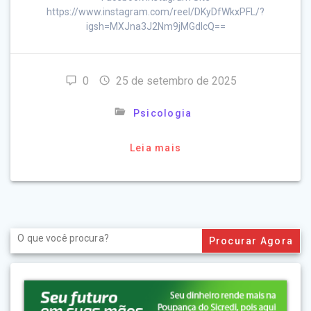
https://www.instagram.com/reel/DKyDfWkxPFL/?
igsh=MXJna3J2Nm9jMGdlcQ==
0
25 de setembro de 2025
Psicologia
Leia mais
Search
for: