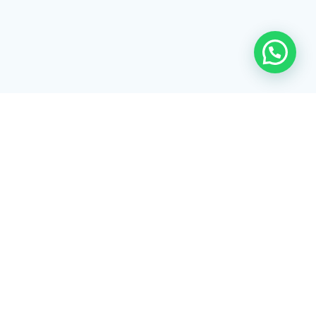
Rua Tiradentes, 172 - 3ºandar - Centro Extrema/MG - CEP 37640-
028
gerenciaaciex@gmail.com