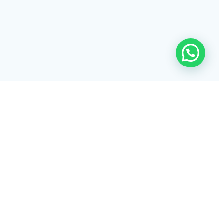
Rua Tiradentes, 172 - 3ºandar - Centro Extrema/MG - CEP 37640-
028
gerenciaaciex@gmail.com