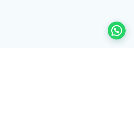
Rua Tiradentes, 172 - 3ºandar - Centro Extrema/MG - CEP 37640-
028
gerenciaaciex@gmail.com