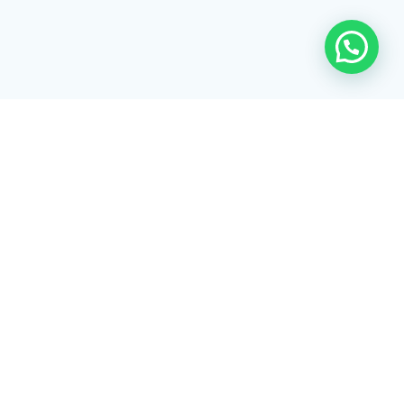
Rua Tiradentes, 172 - 3ºandar - Centro Extrema/MG - CEP 37640-
028
gerenciaaciex@gmail.com