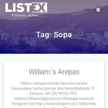
Skip
to
content
Tag:
Sopa
William´s Arepas
William´s Arepas Comida Típica da Culinária
Venezuelana. Venha Apreciar. Rua Felícia Morbidelli, 72 -
Extrema - MG (35) 99122-4372
williams1965pirela@gmail.com Whatsapp Facebook
Instagram Site https://www.instagram.com Saiba mais