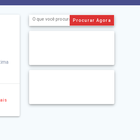
Search
for:
tima
ais