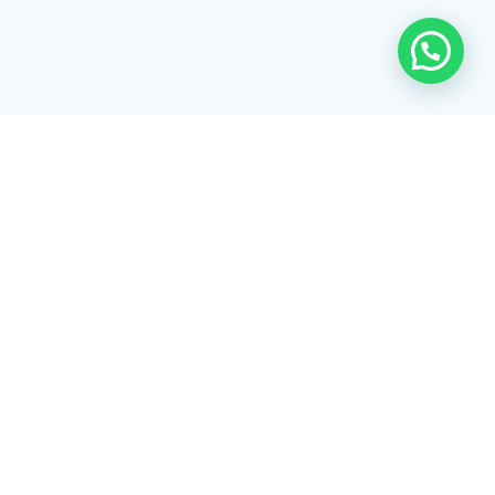
Rua Tiradentes, 172 - 3ºandar - Centro Extrema/MG - CEP 37640-
028
gerenciaaciex@gmail.com