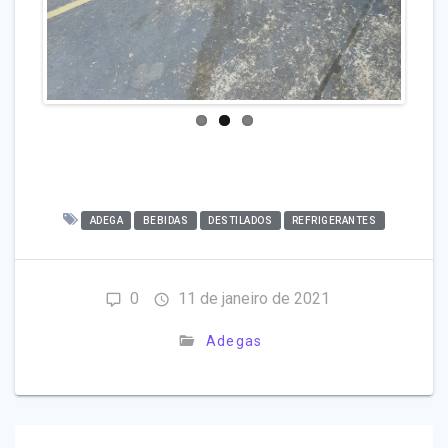
ADEGA
BEBIDAS
DESTILADOS
REFRIGERANTES
0
11 de janeiro de 2021
Adegas
Navegação