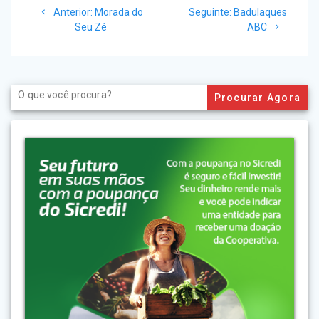
Post
Post
Anterior:
Morada do
Seguinte:
Badulaques
de
anterior:
seguinte:
Seu Zé
ABC
Post
Search
for: