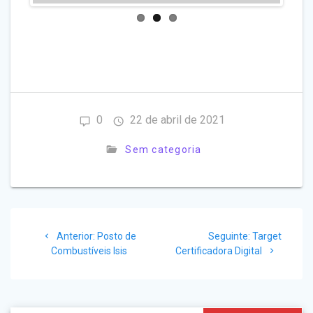
0
22 de abril de 2021
Sem categoria
Navegação
Post
Post
Anterior:
Posto de
Seguinte:
Target
de
anterior:
seguinte:
Combustíveis Isis
Certificadora Digital
Post
Search