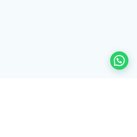
Rua Tiradentes, 172 - 3ºandar - Centro Extrema/MG - CEP 37640-
028