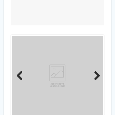
Previo
Next
us