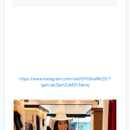
https://www.instagram.com/reel/DYfSha9RtZD/?
igsh=anZjbmZxM3Y3dmxj