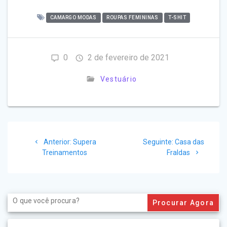
CAMARGO MODAS
ROUPAS FEMININAS
T-SHIT
0
2 de fevereiro de 2021
Vestuário
Navegação
Post
Post
Anterior:
Supera
Seguinte:
Casa das
de
anterior:
seguinte:
Treinamentos
Fraldas
Post
Search
for: