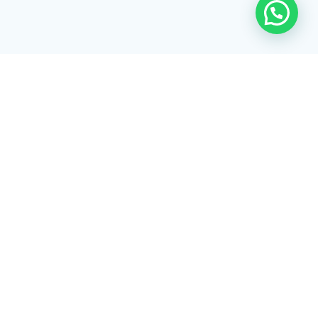
Rua Tiradentes, 172 - 3ºandar - Centro Extrema/MG - CEP 37640-
028
gerenciaaciex@gmail.com