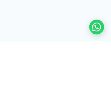
Rua Tiradentes, 172 - 3ºandar - Centro Extrema/MG - CEP 37640-
028
gerenciaaciex@gmail.com