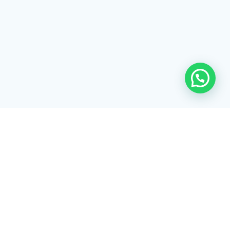
© 2026 Listex. Construído usando o
WordPress e o
Tema Materialis