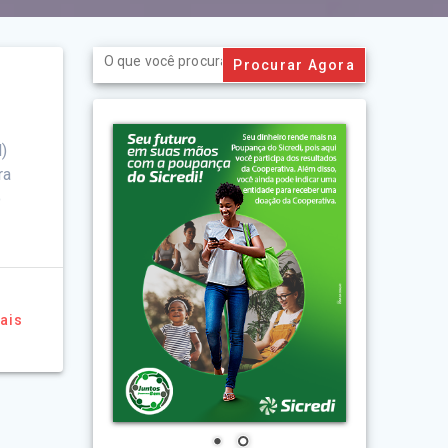
Search
for:
)
ra
o
ais