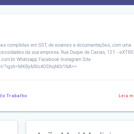
s completas em SST, de exames a documentações, com uma
necessidades da sua empresa. Rua Duque de Caxias, 121 - eXTR
.com.br Whatsapp Facebook Instagram Site
AFoH/?igsh=MXByMXo4ODhqNGt1NA==
do Trabalho
Leia m