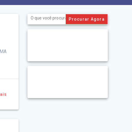
Search
for:
EMA
ais