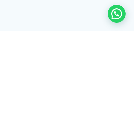
Rua Tiradentes, 172 - 3ºandar - Centro Extrema/MG - CEP 37640-
028
gerenciaaciex@gmail.com