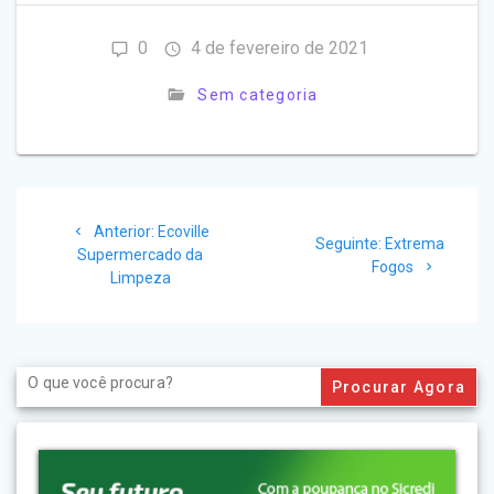
0
4 de fevereiro de 2021
Sem categoria
Navegação
Post
Anterior:
Ecoville
de
Post
Seguinte:
Extrema
anterior:
Supermercado da
seguinte:
Fogos
Limpeza
Post
Search
for: