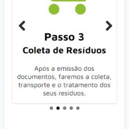
Previo
Next
us