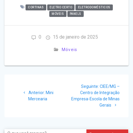
CORTINAS
ELETRO CERTO
ELETRODOMÉSTICOS
MÓVEIS
PANELS
0
15 de janeiro de 2025
Móveis
Navegação
Post
Seguinte:
CIEE/MG –
de
Post
seguinte:
Anterior:
Mini
Centro de Integração
anterior:
Mercearia
Empresa-Escola de Minas
Post
Gerais
Search