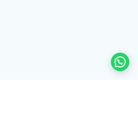
Rua Tiradentes, 172 - 3ºandar - Centro Extrema/MG - CEP 37640-
028