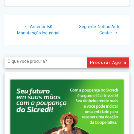
Navegação
Post
Post
Anterior:
BK
Seguinte:
NoGrid Auto
de
anterior:
seguinte:
Manutenção Industrial
Center
Post
Search
for: