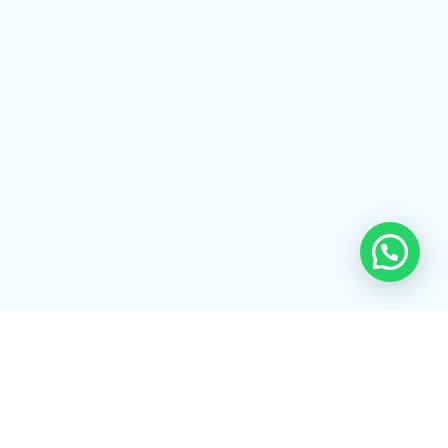
Rua Tiradentes, 172 - 3ºandar - Centro Extrema/MG - CEP 37640-
028