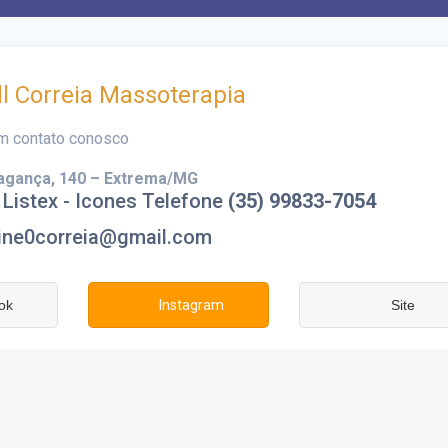
ll Correia Massoterapia
em contato conosco
agança
, 140 – Extrema/MG
(35) 99833-7054
ine0correia@gmail.com
ok
Instagram
Site