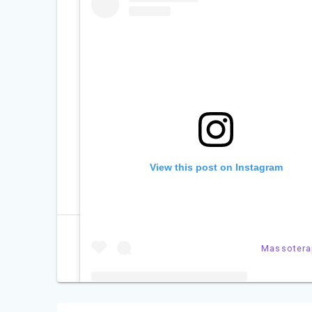
View this post on Instagram
KAROLL CORREIA MASSOTERAPIA
MASSAGENS
MASSO
0
4 de outubro de 2024
Massotera