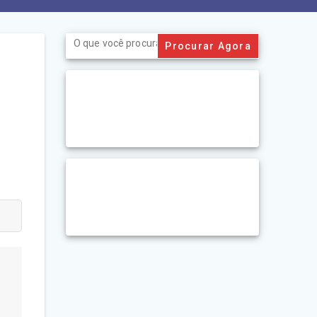
Search
for: