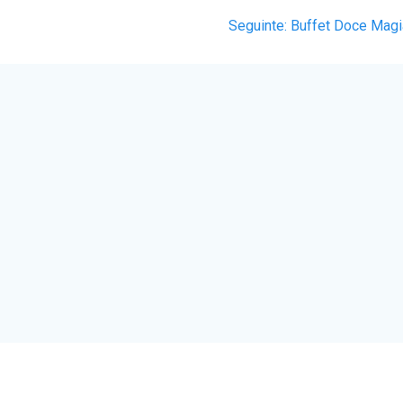
eia)
Post
Seguinte:
Buffet Doce Magi
seguinte: