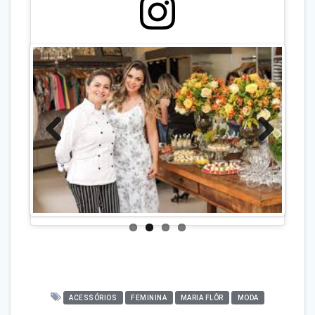
View this post on Instagram
Previo
Next
us
A post shared by Maria Flor (@mariaflorextrema)
ACESSÓRIOS
FEMININA
MARIA FLÔR
MODA