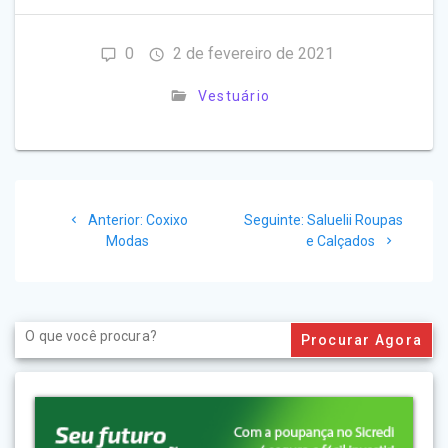
0
2 de fevereiro de 2021
Vestuário
Navegação
Post
Post
Anterior:
Coxixo
Seguinte:
Saluelii Roupas
de
anterior:
seguinte:
Modas
e Calçados
Post
Search
for: