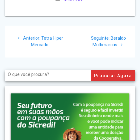
Navegação
Post
Post
Anterior:
Tetra Hiper
Seguinte:
Beraldo
de
anterior:
seguinte:
Mercado
Multimarcas
Post
Search
for: