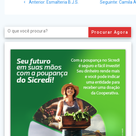
Post
Post
Anterior:
Esmalteria B.J.S.
Seguinte:
Camila A
de
anterior:
seguinte
Post
Search
for: