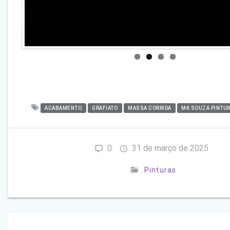
ACABAMENTO
GRAFIATO
MASSA CORRIDA
MK SOUZA PINTU
0
31 de março de 2025
Pinturas
Navegação