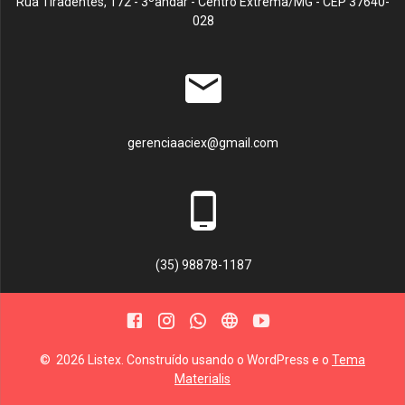
Rua Tiradentes, 172 - 3ºandar - Centro Extrema/MG - CEP 37640-
028
gerenciaaciex@gmail.com
(35) 98878-1187
© 2026 Listex. Construído usando o WordPress e o
Tema
Materialis