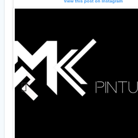
View this post on Instagram
A post shared by MK Pinturas Residencial e Comercial (@mk
Previo
us