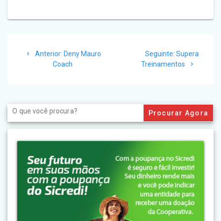
Navegação
Post
Post
Anterior:
Deny Mauro
Seguinte:
Supera
de
anterior:
seguinte:
Coach
Treinamentos
Post
Search
for: