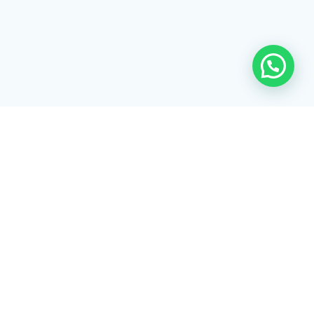
Rua Tiradentes, 172 - 3ºandar - Centro Extrema/MG - CEP 37640-
028
gerenciaaciex@gmail.com