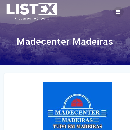
Skip
to
content
Madecenter Madeiras