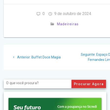
0
9 de outubro de 2024
Madeireiras
Navegação
Post
Seguinte:
Espaço 
de
Post
Anterior:
Buffet Doce Magia
seguinte
Fernandes Li
anterior:
Post
Search
for: