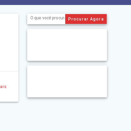
Search
for:
ais