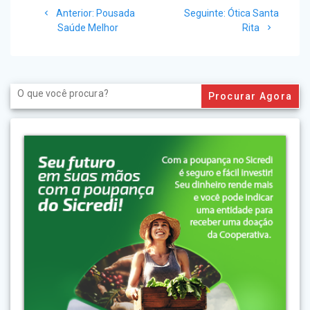
Post
Post
Anterior:
Pousada
Seguinte:
Ótica Santa
de
anterior:
seguinte:
Saúde Melhor
Rita
Post
Search
for: