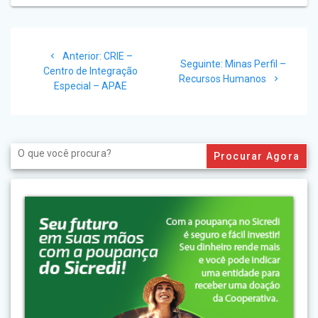
Navegação
Post
Anterior:
CRIE –
de
Post
Seguinte:
Minas Perfil –
anterior:
Centro de Integração
seguinte:
Recursos Humanos
Especial – APAE
Post
Search
for: